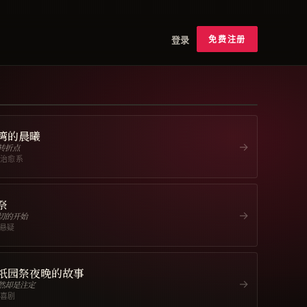
登录
免费注册
★
9.4
2016
湾的晨曦
→
转折点
治愈系
钟
祭
→
切的开始
悬疑
祇园祭夜晚的故事
→
然却是注定
喜剧