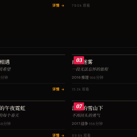
详情 →
79.0
k 观看
日韩合拍
03
★
9.5
相遇
南港迷雾
亮希望
一段无法忘怀的旅程
2016
·
·
12分钟
推理
166分钟
详情 →
15.3
k 观看
日韩合拍
07
★
9.4
的午夜霓虹
江原的雪山下
的每个春天
不再回头的勇气
2017
·
·
68分钟
战争
158分钟
详情 →
89.6
k 观看