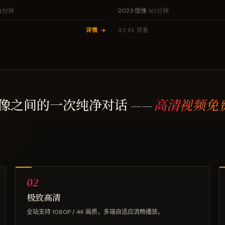
2023
·
·
14分钟
惊悚
161分钟
详情 →
92.8
k 观看
像之间的一次纯净对话 ——
高清视频免
02
极致高清
全站支持 1080P / 4K 画质，多端自适应流畅播放。