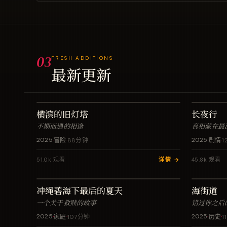
03
FRESH ADDITIONS
最新更新
韩国
韩国
★
8.9
横滨的旧灯塔
长夜行
不期而遇的相逢
真相藏在最
2025
·
·
2025
·
·
冒险
88分钟
剧情
1
51.0
k 观看
详情 →
45.8
k 观看
韩国
日本
★
6.8
冲绳碧海下最后的夏天
海街道
一个关于救赎的故事
错过你之后
2025
·
·
2025
·
·
家庭
107分钟
历史
1