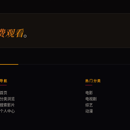
费观看
。
导航
热门分类
首页
电影
分类浏览
电视剧
搜索影片
综艺
个人中心
动漫