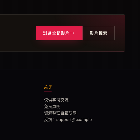
→
浏览全部影片
影片搜索
关于
仅供学习交流
免责声明
资源整理自互联网
反馈：support@example