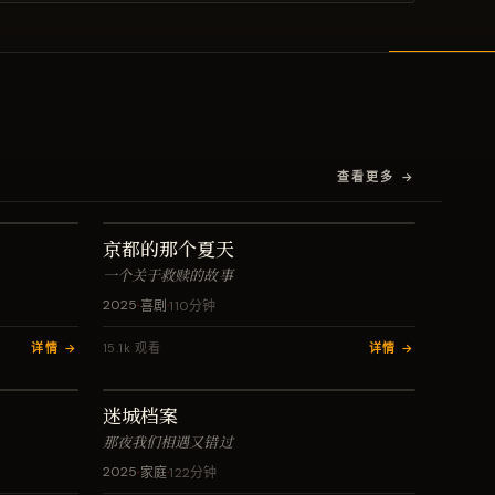
查看更多
→
日本
★
6.5
★
7.3
京都的那个夏天
一个关于救赎的故事
2025
·
·
喜剧
110分钟
详情 →
15.1
k 观看
详情 →
日本
★
6.5
★
9.2
迷城档案
那夜我们相遇又错过
2025
·
·
家庭
122分钟