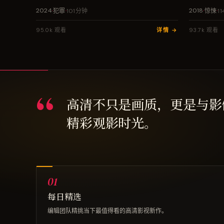
2024
·
·
2018
·
·
犯罪
101分钟
惊悚
1
95.0
k 观看
详情 →
93.7
k 观看
“
高清不只是画质，更是与影
精彩观影时光。
01
每日精选
编辑团队精挑当下最值得看的高清影视新作。