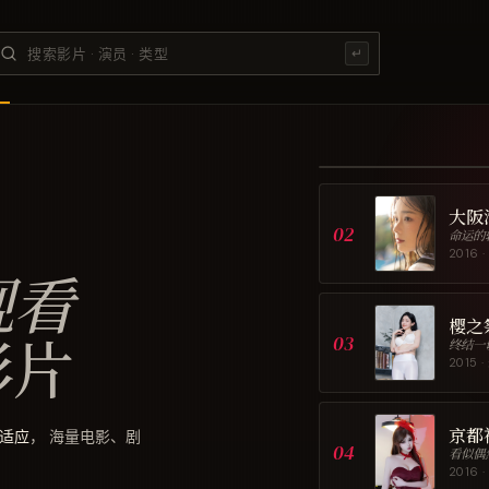
↵
本期推荐 · NO. 01
南港迷雾
NOW FEATURED
大阪
0
2
命运的
一段无法忘怀的旅程
2016
·
观看
日韩合拍
推理
166分
→
观看影片
樱之
0
3
影片
终结一
2015
·
京都
自适应
， 海量电影、剧
0
4
看似偶
2016
·