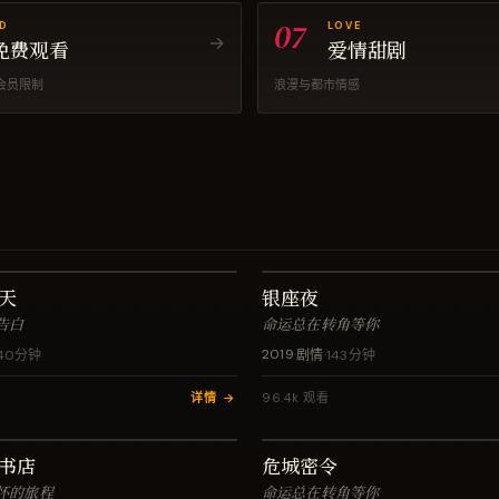
07
D
LOVE
→
免费观看
爱情甜剧
无会员限制
浪漫与都市情感
日本
★
6.6
天
银座夜
告白
命运总在转角等你
2019
·
·
140分钟
剧情
143分钟
详情 →
96.4
k 观看
韩国
★
7.5
书店
危城密令
怀的旅程
命运总在转角等你